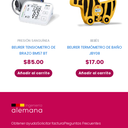
PRESIÓN SANGUÍNEA
BEBÉS
BEURER TENSIOMETRO DE
BEURER TERMÓMETRO DE BAÑO
BRAZO BM57 BT
JBY08
$
85.00
$
17.00
Añadir al carrito
Añadir al carrito
Obtener ayuda
Solicitar factura
Preguntas Frecuentes