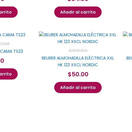
arrito
Añadir al carrito
HOGAR
 CAMA TS23
ALMOHADA
BEURER ALMOHADILLA ELÉCTRICA XXL
BE
00
HK 123 XXCL NORDIC
$
50.00
arrito
Añadir al carrito