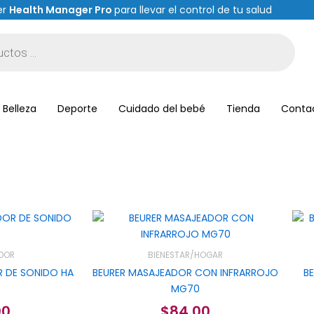
er
Health Manager Pro
para llevar el control de tu salud
Belleza
Deporte
Cuidado del bebé
Tienda
Conta
ADOR
BIENESTAR/HOGAR
R DE SONIDO HA
BEURER MASAJEADOR CON INFRARROJO
B
MG70
00
$
84.00