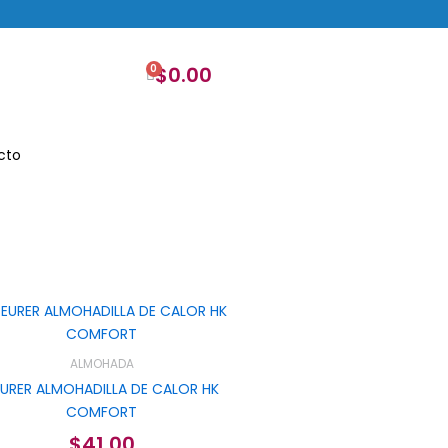
0
$
0.00
Cart
cto
ALMOHADA
EURER ALMOHADILLA DE CALOR HK
COMFORT
$
41.00