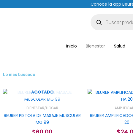
Ir
Conoce la app Beur
al
Búsqueda
contenido
de
productos
Inicio
Bienestar
Salud
Lo más buscado
AGOTADO
BIENESTAR/HOGAR
AMPLIFIC
BEURER PISTOLA DE MASAJE MUSCULAR
BEURER AMPLIFICADO
MG 99
20
$
60.00
$
24.