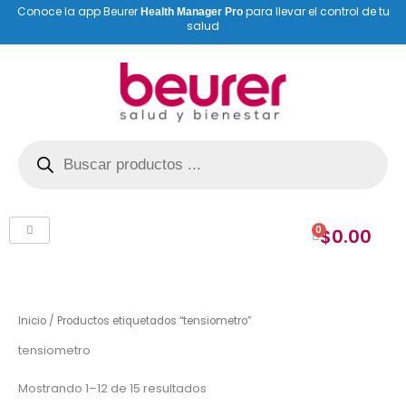
Ir
Conoce la app Beurer
para llevar el control de tu
Health Manager Pro
salud
al
contenido
Búsqueda
de
productos
0
$
0.00
Cart
Inicio
/ Productos etiquetados “tensiometro”
tensiometro
Mostrando 1–12 de 15 resultados