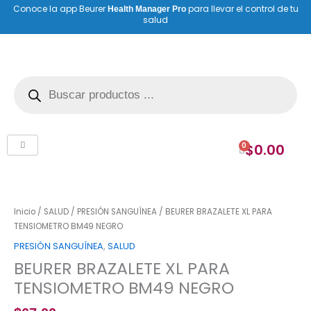
Ir
Conoce la app Beurer
para llevar el control de tu
Health Manager Pro
salud
al
contenido
Búsqueda
de
productos
0
$
0.00
Cart
BEURER
BRAZALETE
XL
Inicio
/
SALUD
/
PRESIÓN SANGUÍNEA
/ BEURER BRAZALETE XL PARA
PARA
TENSIOMETRO BM49 NEGRO
TENSIOMETRO
PRESIÓN SANGUÍNEA
,
SALUD
BM49
BEURER BRAZALETE XL PARA
NEGRO
cantidad
TENSIOMETRO BM49 NEGRO