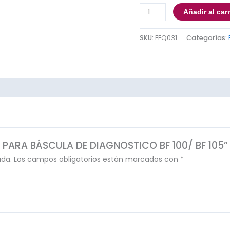
BF
Añadir al carr
105
cantidad
SKU:
FEQ031
Categorías:
SE PARA BÁSCULA DE DIAGNOSTICO BF 100/ BF 105”
ada.
Los campos obligatorios están marcados con
*