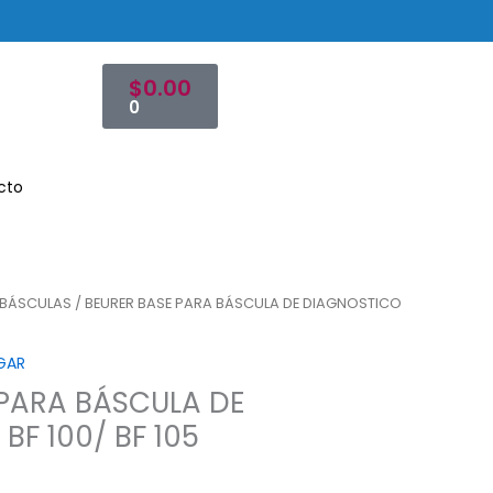
Cart
$
0.00
0
cto
BÁSCULAS
/ BEURER BASE PARA BÁSCULA DE DIAGNOSTICO
GAR
 PARA BÁSCULA DE
BF 100/ BF 105