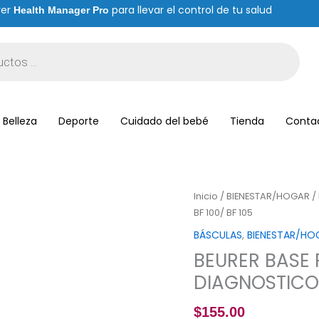
rer
para llevar el control de tu salud
Health Manager Pro
Belleza
Deporte
Cuidado del bebé
Tienda
Conta
BEURER
Inicio
/
BIENESTAR/HOGAR
/
BASE
BF 100/ BF 105
PARA
BÁSCULAS
,
BIENESTAR/HO
BÁSCULA
BEURER BASE
DE
DIAGNOSTICO 
DIAGNOSTICO
BF
100/
$
155.00