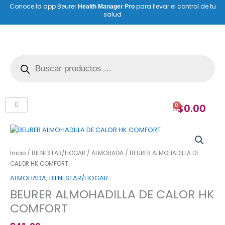
Ir
Conoce la app Beurer
para llevar el control de tu
Health Manager Pro
salud
al
contenido
Búsqueda
de
productos
0
$
0.00
Cart
BEURER
ALMOHADILLA
DE
Inicio
/
BIENESTAR/HOGAR
/
ALMOHADA
/ BEURER ALMOHADILLA DE
CALOR
CALOR HK COMFORT
HK
ALMOHADA
,
BIENESTAR/HOGAR
COMFORT
BEURER ALMOHADILLA DE CALOR HK
cantidad
COMFORT